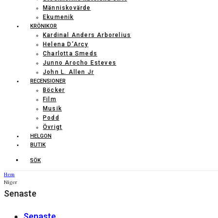
Människovärde
Ekumenik
KRÖNIKOR
Kardinal Anders Arborelius
Helena D’Arcy
Charlotta Smeds
Junno Arocho Esteves
John L. Allen Jr
RECENSIONER
Böcker
Film
Musik
Podd
Övrigt
HELGON
BUTIK
SÖK
Hem
Niger
Senaste
Senaste