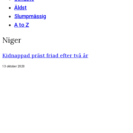
Äldst
Slumpmässig
A to Z
Niger
Kidnappad präst friad efter två år
13 oktober 2020