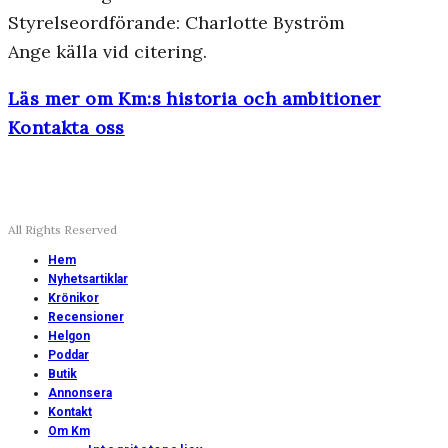
Styrelseordförande: Charlotte Byström
Ange källa vid citering.
Läs mer om Km:s historia och ambitioner
Kontakta oss
All Rights Reserved
Hem
Nyhetsartiklar
Krönikor
Recensioner
Helgon
Poddar
Butik
Annonsera
Kontakt
Om Km