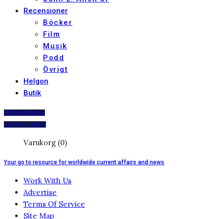
Recensioner
Böcker
Film
Musik
Podd
Övrigt
Helgon
Butik
PRENUMERERA
DIGITALT ARKIV
Varukorg (0)
Your go to resource for worldwide current affairs and news
Work With Us
Advertise
Terms Of Service
Site Map