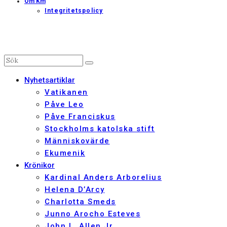
Om Km
Integritetspolicy
Nyhetsartiklar
Vatikanen
Påve Leo
Påve Franciskus
Stockholms katolska stift
Människovärde
Ekumenik
Krönikor
Kardinal Anders Arborelius
Helena D’Arcy
Charlotta Smeds
Junno Arocho Esteves
John L. Allen Jr