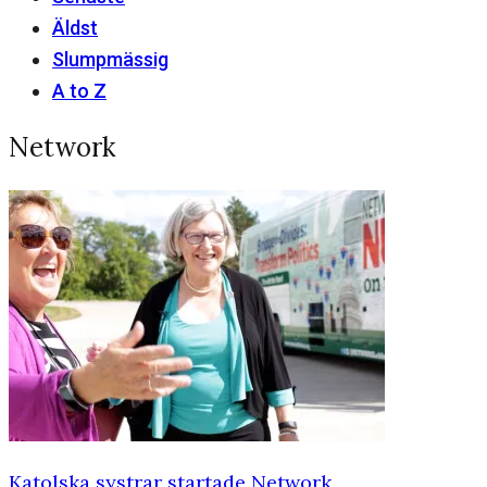
Äldst
Slumpmässig
A to Z
Network
Katolska systrar startade Network