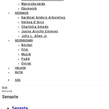
Människovärde
Ekumenik
KRÖNIKOR
Kardinal Anders Arborelius
Helena D’Arcy
Charlotta Smeds
Junno Arocho Esteves
John L. Allen Jr
RECENSIONER
Böcker
Film
Musik
Podd
Övrigt
HELGON
BUTIK
SÖK
Hem
Network
Senaste
Senaste