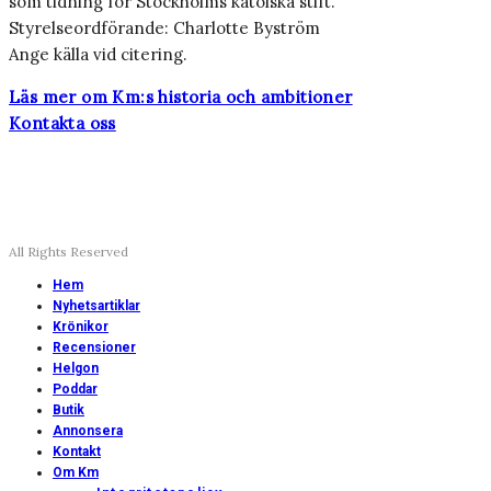
som tidning för Stockholms katolska stift.
Styrelseordförande: Charlotte Byström
Ange källa vid citering.
Läs mer om Km:s historia och ambitioner
Kontakta oss
All Rights Reserved
Hem
Nyhetsartiklar
Krönikor
Recensioner
Helgon
Poddar
Butik
Annonsera
Kontakt
Om Km