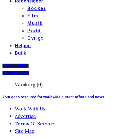
Recensioner
Böcker
Film
Musik
Podd
Övrigt
Helgon
Butik
PRENUMERERA
DIGITALT ARKIV
Varukorg (0)
Your go to resource for worldwide current affairs and news
Work With Us
Advertise
Terms Of Service
Site Map