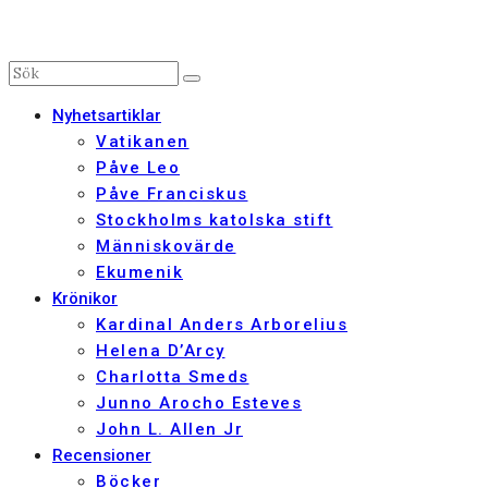
Nyhetsartiklar
Vatikanen
Påve Leo
Påve Franciskus
Stockholms katolska stift
Människovärde
Ekumenik
Krönikor
Kardinal Anders Arborelius
Helena D’Arcy
Charlotta Smeds
Junno Arocho Esteves
John L. Allen Jr
Recensioner
Böcker