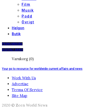
Film
Musik
Podd
Övrigt
Helgon
Butik
PRENUMERERA
DIGITALT ARKIV
Varukorg (0)
Your go to resource for worldwide current affairs and news
Work With Us
Advertise
Terms Of Service
Site Map
2020 © Zeen World News