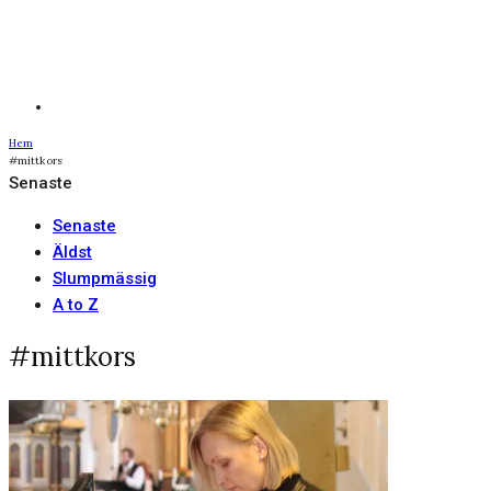
Hem
#mittkors
Senaste
Senaste
Äldst
Slumpmässig
A to Z
#mittkors