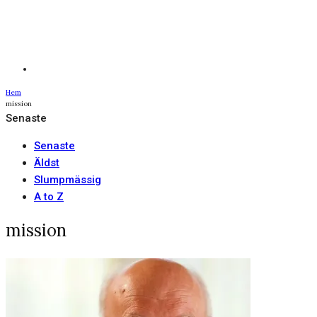
Hem
mission
Senaste
Senaste
Äldst
Slumpmässig
A to Z
mission