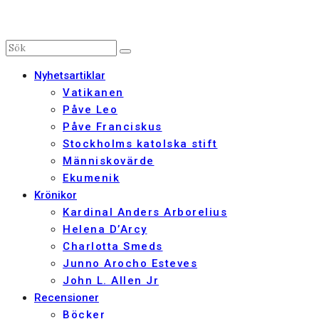
Nyhetsartiklar
Vatikanen
Påve Leo
Påve Franciskus
Stockholms katolska stift
Människovärde
Ekumenik
Krönikor
Kardinal Anders Arborelius
Helena D’Arcy
Charlotta Smeds
Junno Arocho Esteves
John L. Allen Jr
Recensioner
Böcker