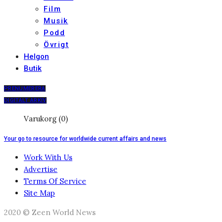
Film
Musik
Podd
Övrigt
Helgon
Butik
PRENUMERERA
DIGITALT ARKIV
Varukorg (0)
Your go to resource for worldwide current affairs and news
Work With Us
Advertise
Terms Of Service
Site Map
2020 © Zeen World News