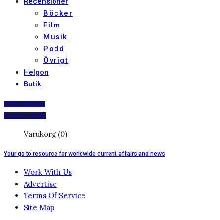
Recensioner
Böcker
Film
Musik
Podd
Övrigt
Helgon
Butik
PRENUMERERA
DIGITALT ARKIV
Varukorg (0)
Your go to resource for worldwide current affairs and news
Work With Us
Advertise
Terms Of Service
Site Map