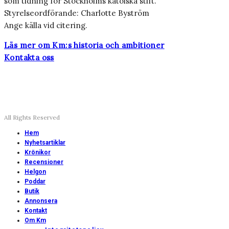
som tidning för Stockholms katolska stift.
Styrelseordförande: Charlotte Byström
Ange källa vid citering.
Läs mer om Km:s historia och ambitioner
Kontakta oss
All Rights Reserved
Hem
Nyhetsartiklar
Krönikor
Recensioner
Helgon
Poddar
Butik
Annonsera
Kontakt
Om Km