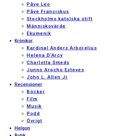
Påve Leo
Påve Franciskus
Stockholms katolska stift
Människovärde
Ekumenik
Krönikor
Kardinal Anders Arborelius
Helena D’Arcy
Charlotta Smeds
Junno Arocho Esteves
John L. Allen Jr
Recensioner
Böcker
Film
Musik
Podd
Övrigt
Helgon
Butik