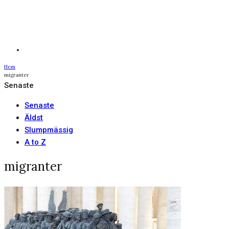
Hem
migranter
Senaste
Senaste
Äldst
Slumpmässig
A to Z
migranter