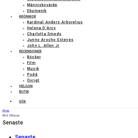
Människovärde
Ekumenik
KRÖNIKOR
Kardinal Anders Arborelius
Helena D’Arcy
Charlotta Smeds
Junno Arocho Esteves
John L. Allen Jr
RECENSIONER
Böcker
Film
Musik
Podd
Övrigt
HELGON
BUTIK
SÖK
Hem
Mel Gibson
Senaste
Senaste