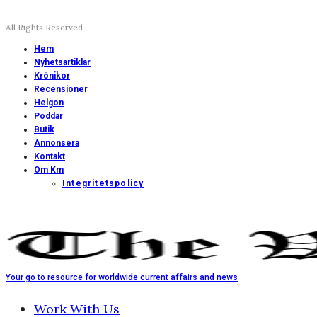
All Rights Reserved
Hem
Nyhetsartiklar
Krönikor
Recensioner
Helgon
Poddar
Butik
Annonsera
Kontakt
Om Km
Integritetspolicy
Your go to resource for worldwide current affairs and news
Work With Us