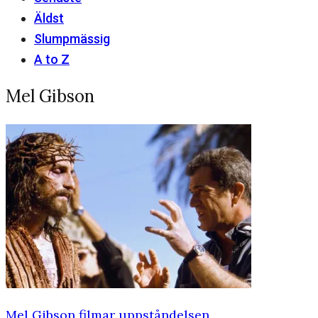
Äldst
Slumpmässig
A to Z
Mel Gibson
Mel Gibson filmar uppståndelsen