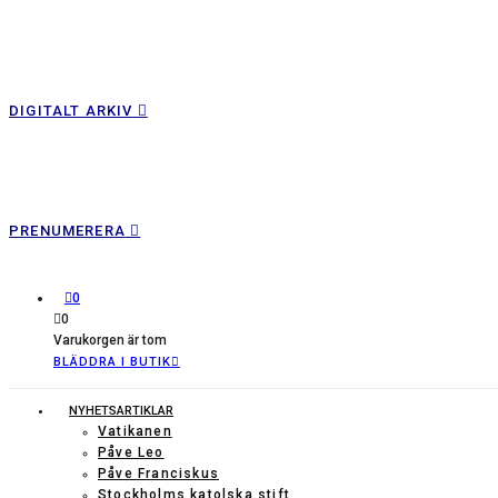
DIGITALT ARKIV
PRENUMERERA
0
0
Varukorgen är tom
BLÄDDRA I BUTIK
NYHETSARTIKLAR
Vatikanen
Påve Leo
Påve Franciskus
Stockholms katolska stift