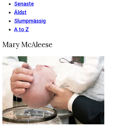
Senaste
Äldst
Slumpmässig
A to Z
Mary McAleese