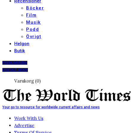
Recensioner
Böcker
Film
Musik
Podd
Övrigt
Helgon
Butik
PRENUMERERA
DIGITALT ARKIV
Varukorg (0)
Your go to resource for worldwide current affairs and news
Work With Us
Advertise
Terms Of Service