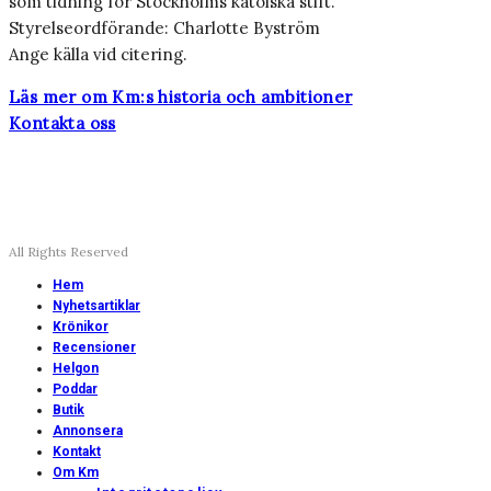
som tidning för Stockholms katolska stift.
Styrelseordförande: Charlotte Byström
Ange källa vid citering.
Läs mer om Km:s historia och ambitioner
Kontakta oss
All Rights Reserved
Hem
Nyhetsartiklar
Krönikor
Recensioner
Helgon
Poddar
Butik
Annonsera
Kontakt
Om Km