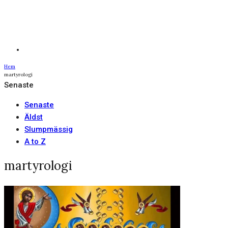
Hem
martyrologi
Senaste
Senaste
Äldst
Slumpmässig
A to Z
martyrologi