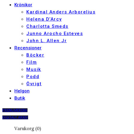
Krönikor
Kardinal Anders Arborelius
Helena D’Arcy
Charlotta Smeds
Junno Arocho Esteves
John L. Allen Jr
Recensioner
Böcker
Film
Musik
Podd
Övrigt
Helgon
Butik
PRENUMERERA
DIGITALT ARKIV
Varukorg (0)