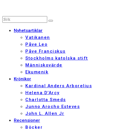
Nyhetsartiklar
Vatikanen
Påve Leo
Påve Franciskus
Stockholms katolska stift
Människovärde
Ekumenik
Krönikor
Kardinal Anders Arborelius
Helena D’Arcy
Charlotta Smeds
Junno Arocho Esteves
John L. Allen Jr
Recensioner
Böcker