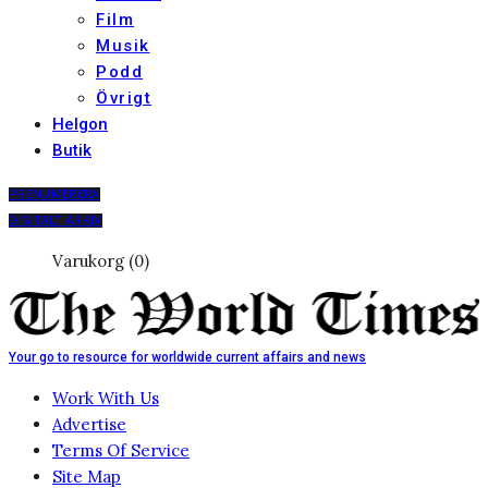
Film
Musik
Podd
Övrigt
Helgon
Butik
PRENUMERERA
DIGITALT ARKIV
Varukorg (0)
Your go to resource for worldwide current affairs and news
Work With Us
Advertise
Terms Of Service
Site Map