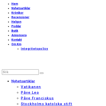
Hem
Nyhetsartiklar
Krönikor
Recensioner
Helgon
Poddar
Butik
Annonsera
Kontakt
Om Km
Integritetspolicy
Nyhetsartiklar
Vatikanen
Påve Leo
Påve Franciskus
Stockholms katolska stift