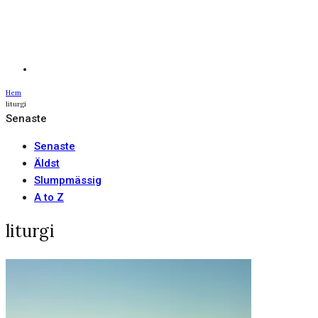
Hem
liturgi
Senaste
Senaste
Äldst
Slumpmässig
A to Z
liturgi