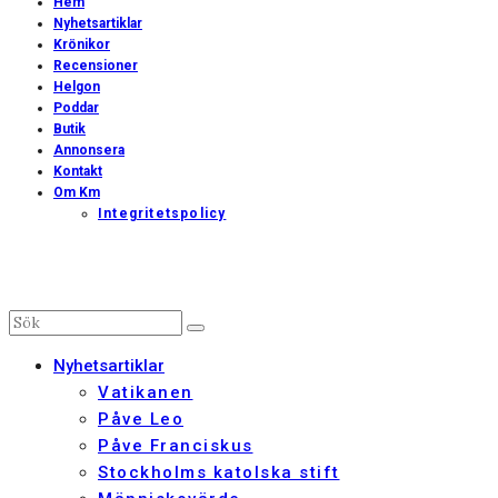
Hem
Nyhetsartiklar
Krönikor
Recensioner
Helgon
Poddar
Butik
Annonsera
Kontakt
Om Km
Integritetspolicy
Nyhetsartiklar
Vatikanen
Påve Leo
Påve Franciskus
Stockholms katolska stift