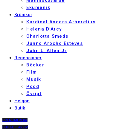
Människovärde
Ekumenik
Krönikor
Kardinal Anders Arborelius
Helena D’Arcy
Charlotta Smeds
Junno Arocho Esteves
John L. Allen Jr
Recensioner
Böcker
Film
Musik
Podd
Övrigt
Helgon
Butik
PRENUMERERA
DIGITALT ARKIV