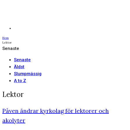
Hem
Lektor
Senaste
Senaste
Äldst
Slumpmässig
A to Z
Lektor
Påven ändrar kyrkolag för lektorer och
akolyter