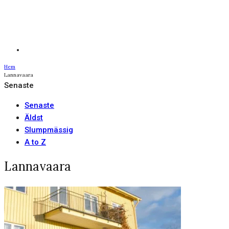
Hem
Lannavaara
Senaste
Senaste
Äldst
Slumpmässig
A to Z
Lannavaara