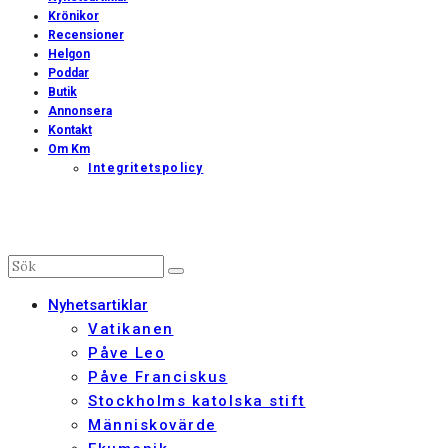
Krönikor
Recensioner
Helgon
Poddar
Butik
Annonsera
Kontakt
Om Km
Integritetspolicy
Nyhetsartiklar
Vatikanen
Påve Leo
Påve Franciskus
Stockholms katolska stift
Människovärde