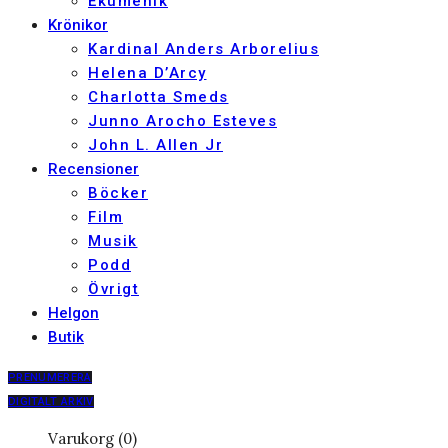
Ekumenik
Krönikor
Kardinal Anders Arborelius
Helena D’Arcy
Charlotta Smeds
Junno Arocho Esteves
John L. Allen Jr
Recensioner
Böcker
Film
Musik
Podd
Övrigt
Helgon
Butik
PRENUMERERA
DIGITALT ARKIV
Varukorg (0)