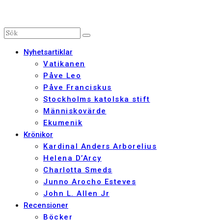
Nyhetsartiklar
Vatikanen
Påve Leo
Påve Franciskus
Stockholms katolska stift
Människovärde
Ekumenik
Krönikor
Kardinal Anders Arborelius
Helena D’Arcy
Charlotta Smeds
Junno Arocho Esteves
John L. Allen Jr
Recensioner
Böcker