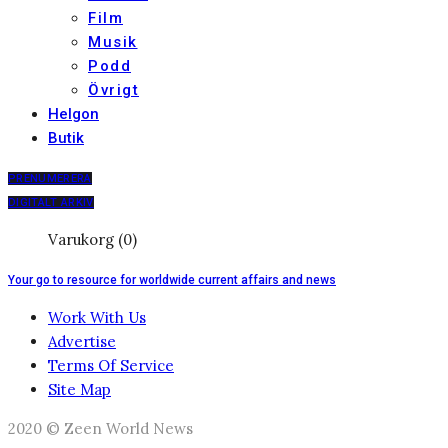
Film
Musik
Podd
Övrigt
Helgon
Butik
PRENUMERERA
DIGITALT ARKIV
Varukorg (0)
Your go to resource for worldwide current affairs and news
Work With Us
Advertise
Terms Of Service
Site Map
2020 © Zeen World News