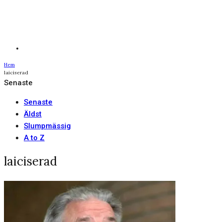
Hem
laiciserad
Senaste
Senaste
Äldst
Slumpmässig
A to Z
laiciserad