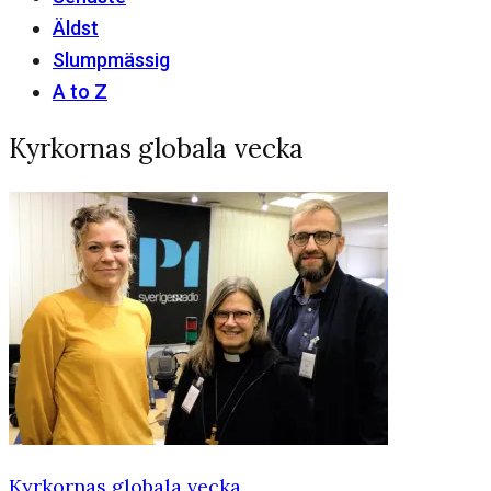
Äldst
Slumpmässig
A to Z
Kyrkornas globala vecka
Kyrkornas globala vecka