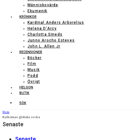
Människovärde
Ekumenik
KRÖNIKOR
Kardinal Anders Arborelius
Helena D’Arcy
Charlotta Smeds
Junno Arocho Esteves
John L. Allen Jr
RECENSIONER
Böcker
Film
Musik
Podd
Övrigt
HELGON
BUTIK
SÖK
Hem
Kyrkornas globala vecka
Senaste
Senaste