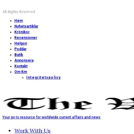
All Rights Reserved
Hem
Nyhetsartiklar
Krönikor
Recensioner
Helgon
Poddar
Butik
Annonsera
Kontakt
Om Km
Integritetspolicy
Your go to resource for worldwide current affairs and news
Work With Us