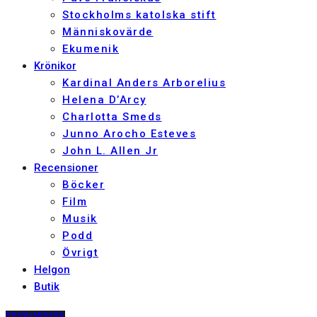
Stockholms katolska stift
Människovärde
Ekumenik
Krönikor
Kardinal Anders Arborelius
Helena D’Arcy
Charlotta Smeds
Junno Arocho Esteves
John L. Allen Jr
Recensioner
Böcker
Film
Musik
Podd
Övrigt
Helgon
Butik
PRENUMERERA