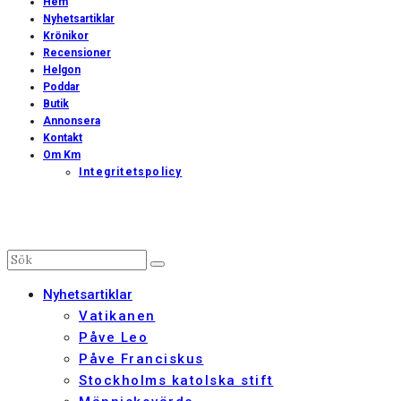
Hem
Nyhetsartiklar
Krönikor
Recensioner
Helgon
Poddar
Butik
Annonsera
Kontakt
Om Km
Integritetspolicy
Nyhetsartiklar
Vatikanen
Påve Leo
Påve Franciskus
Stockholms katolska stift