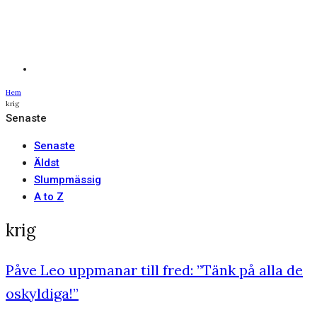
Hem
krig
Senaste
Senaste
Äldst
Slumpmässig
A to Z
krig
Påve Leo uppmanar till fred: ”Tänk på alla de
oskyldiga!”