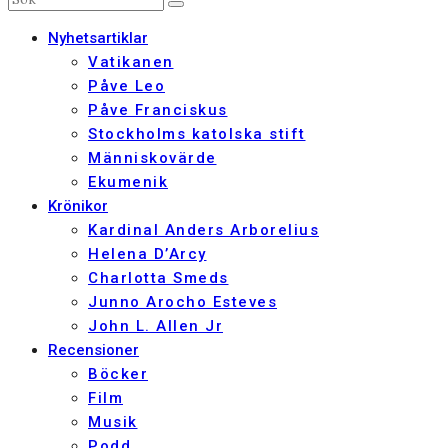
Nyhetsartiklar
Vatikanen
Påve Leo
Påve Franciskus
Stockholms katolska stift
Människovärde
Ekumenik
Krönikor
Kardinal Anders Arborelius
Helena D’Arcy
Charlotta Smeds
Junno Arocho Esteves
John L. Allen Jr
Recensioner
Böcker
Film
Musik
Podd