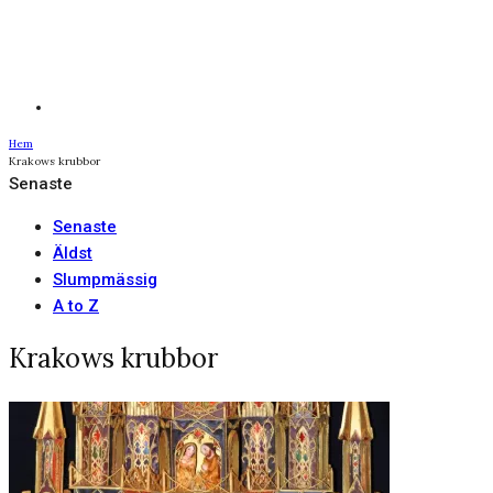
Hem
Krakows krubbor
Senaste
Senaste
Äldst
Slumpmässig
A to Z
Krakows krubbor