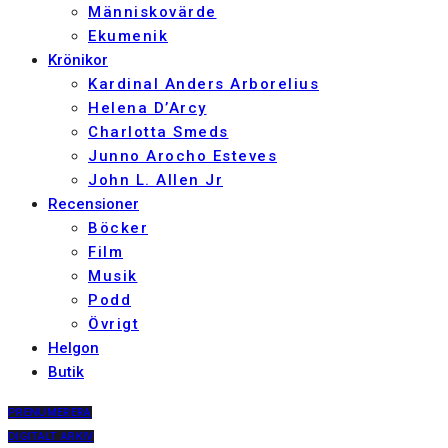
Människovärde
Ekumenik
Krönikor
Kardinal Anders Arborelius
Helena D’Arcy
Charlotta Smeds
Junno Arocho Esteves
John L. Allen Jr
Recensioner
Böcker
Film
Musik
Podd
Övrigt
Helgon
Butik
PRENUMERERA
DIGITALT ARKIV