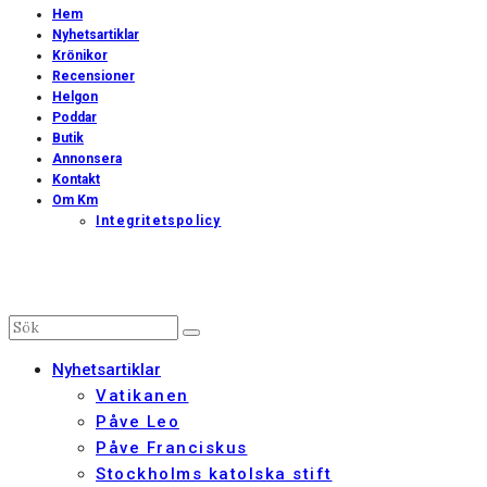
Hem
Nyhetsartiklar
Krönikor
Recensioner
Helgon
Poddar
Butik
Annonsera
Kontakt
Om Km
Integritetspolicy
Nyhetsartiklar
Vatikanen
Påve Leo
Påve Franciskus
Stockholms katolska stift