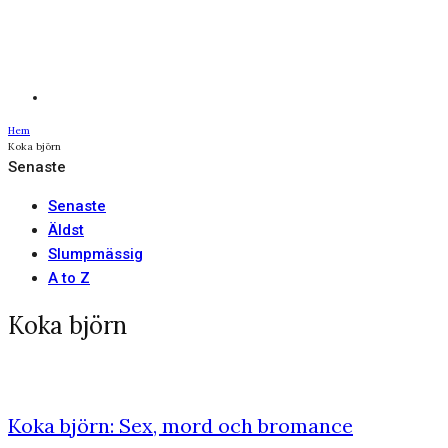
Hem
Koka björn
Senaste
Senaste
Äldst
Slumpmässig
A to Z
Koka björn
Koka björn: Sex, mord och bromance