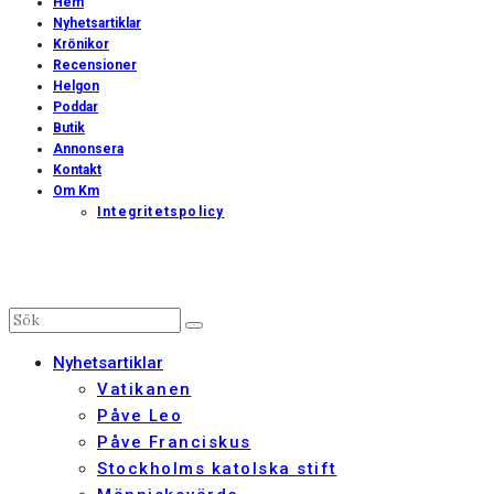
Hem
Nyhetsartiklar
Krönikor
Recensioner
Helgon
Poddar
Butik
Annonsera
Kontakt
Om Km
Integritetspolicy
Nyhetsartiklar
Vatikanen
Påve Leo
Påve Franciskus
Stockholms katolska stift