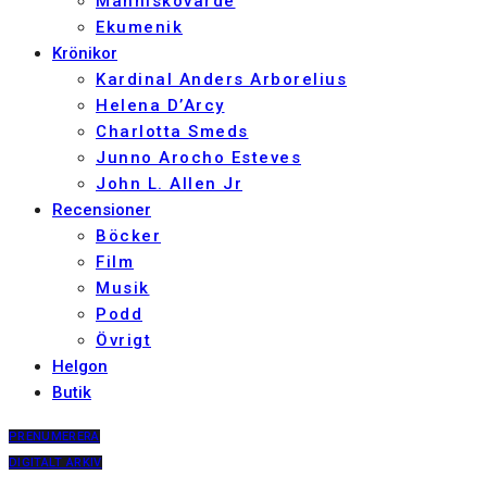
Människovärde
Ekumenik
Krönikor
Kardinal Anders Arborelius
Helena D’Arcy
Charlotta Smeds
Junno Arocho Esteves
John L. Allen Jr
Recensioner
Böcker
Film
Musik
Podd
Övrigt
Helgon
Butik
PRENUMERERA
DIGITALT ARKIV