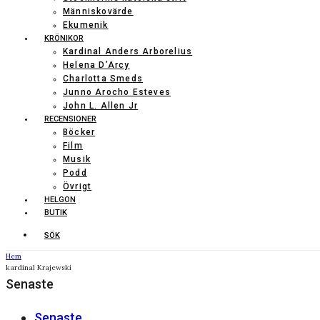
Människovärde
Ekumenik
KRÖNIKOR
Kardinal Anders Arborelius
Helena D’Arcy
Charlotta Smeds
Junno Arocho Esteves
John L. Allen Jr
RECENSIONER
Böcker
Film
Musik
Podd
Övrigt
HELGON
BUTIK
SÖK
Hem
kardinal Krajewski
Senaste
Senaste