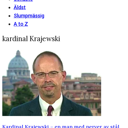
Äldst
Slumpmässig
A to Z
kardinal Krajewski
Kardinal Krajewski – en man med nerver av stål