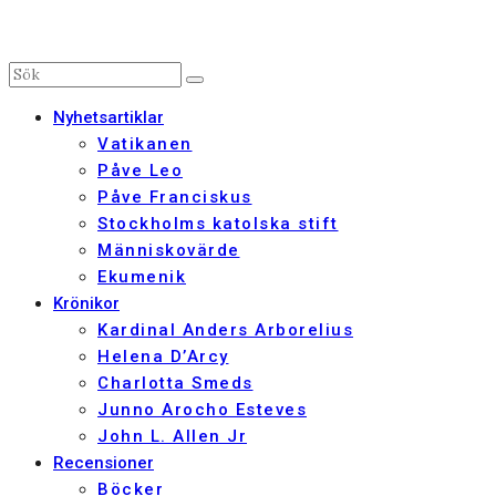
Nyhetsartiklar
Vatikanen
Påve Leo
Påve Franciskus
Stockholms katolska stift
Människovärde
Ekumenik
Krönikor
Kardinal Anders Arborelius
Helena D’Arcy
Charlotta Smeds
Junno Arocho Esteves
John L. Allen Jr
Recensioner
Böcker