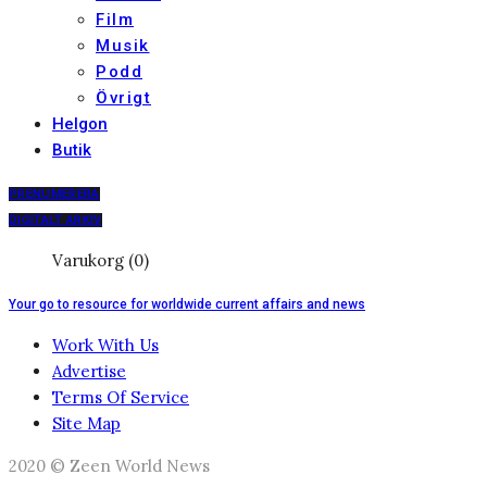
Film
Musik
Podd
Övrigt
Helgon
Butik
PRENUMERERA
DIGITALT ARKIV
Varukorg (0)
Your go to resource for worldwide current affairs and news
Work With Us
Advertise
Terms Of Service
Site Map
2020 © Zeen World News