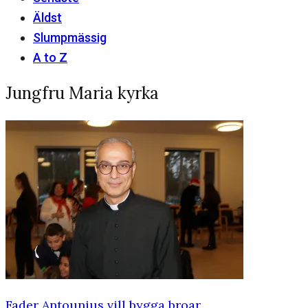
Äldst
Slumpmässig
A to Z
Jungfru Maria kyrka
Fader Antounius vill bygga broar