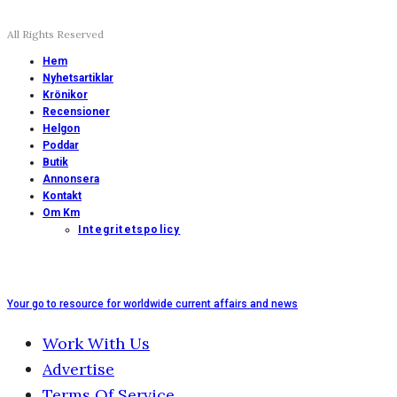
All Rights Reserved
Hem
Nyhetsartiklar
Krönikor
Recensioner
Helgon
Poddar
Butik
Annonsera
Kontakt
Om Km
Integritetspolicy
Your go to resource for worldwide current affairs and news
Work With Us
Advertise
Terms Of Service