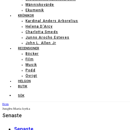
Människovärde
Ekumenik
KRÖNIKOR
Kardinal Anders Arborelius
Helena D’Arcy
Charlotta Smeds
Junno Arocho Esteves
John L. Allen Jr
RECENSIONER
Böcker
Film
Musik
Podd
Övrigt
HELGON
BUTIK
SÖK
Hem
Jungfru Maria kyrka
Senaste
Senaste