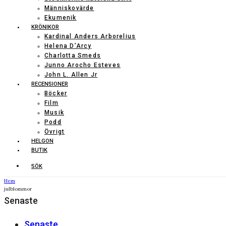
Människovärde
Ekumenik
KRÖNIKOR
Kardinal Anders Arborelius
Helena D’Arcy
Charlotta Smeds
Junno Arocho Esteves
John L. Allen Jr
RECENSIONER
Böcker
Film
Musik
Podd
Övrigt
HELGON
BUTIK
SÖK
Hem
julblommor
Senaste
Senaste