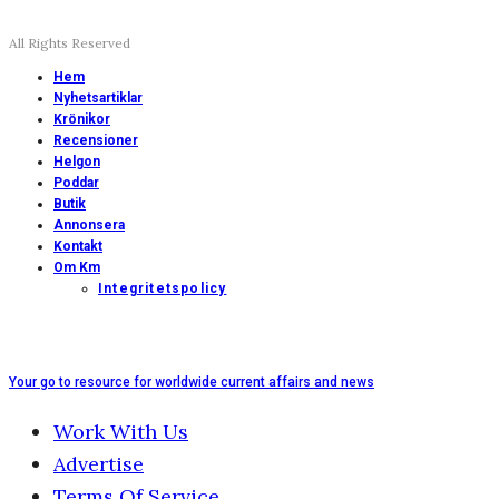
All Rights Reserved
Hem
Nyhetsartiklar
Krönikor
Recensioner
Helgon
Poddar
Butik
Annonsera
Kontakt
Om Km
Integritetspolicy
Your go to resource for worldwide current affairs and news
Work With Us
Advertise
Terms Of Service