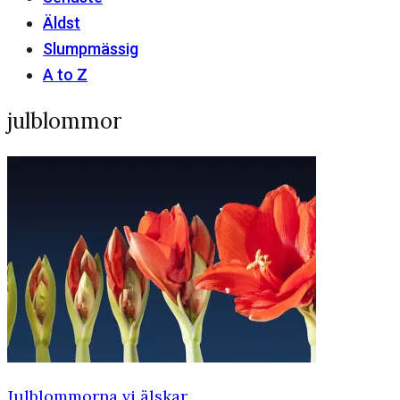
Äldst
Slumpmässig
A to Z
julblommor
Julblommorna vi älskar