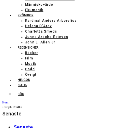
Människovärde
Ekumenik
KRÖNIKOR
Kardinal Anders Arborelius
Helena D’Arcy
Charlotta Smeds
Junno Arocho Esteves
John L. Allen Jr
RECENSIONER
Böcker
Film
Musik
Podd
Övrigt
HELGON
BUTIK
SÖK
Hem
Joseph Coutts
Senaste
Senaste