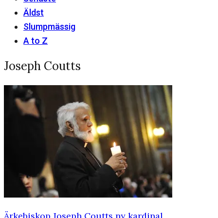
Äldst
Slumpmässig
A to Z
Joseph Coutts
Ärkebiskop Joseph Coutts ny kardinal