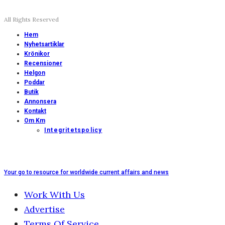
All Rights Reserved
Hem
Nyhetsartiklar
Krönikor
Recensioner
Helgon
Poddar
Butik
Annonsera
Kontakt
Om Km
Integritetspolicy
Your go to resource for worldwide current affairs and news
Work With Us
Advertise
Terms Of Service