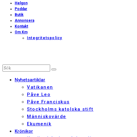
Helgon
Poddar
Butik
Annonsera
Kontakt
Om Km
Integritetspolicy
Nyhetsartiklar
Vatikanen
Påve Leo
Påve Franciskus
Stockholms katolska stift
Människovärde
Ekumenik
Krönikor