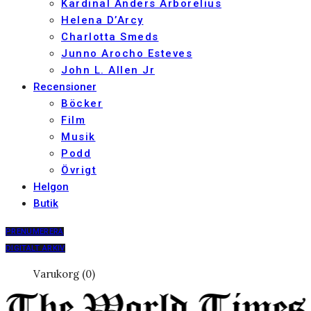
Kardinal Anders Arborelius
Helena D’Arcy
Charlotta Smeds
Junno Arocho Esteves
John L. Allen Jr
Recensioner
Böcker
Film
Musik
Podd
Övrigt
Helgon
Butik
PRENUMERERA
DIGITALT ARKIV
Varukorg (0)