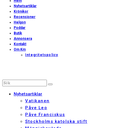
Hem
Nyhetsartiklar
Krönikor
Recensioner
Helgon
Poddar
Butik
Annonsera
Kontakt
Om Km
Integritetspolicy
Nyhetsartiklar
Vatikanen
Påve Leo
Påve Franciskus
Stockholms katolska stift