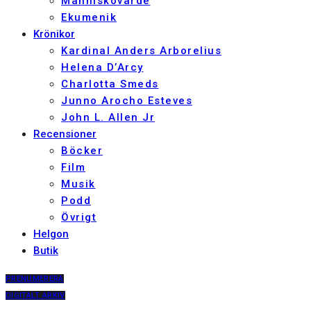
Människovärde
Ekumenik
Krönikor
Kardinal Anders Arborelius
Helena D’Arcy
Charlotta Smeds
Junno Arocho Esteves
John L. Allen Jr
Recensioner
Böcker
Film
Musik
Podd
Övrigt
Helgon
Butik
PRENUMERERA
DIGITALT ARKIV