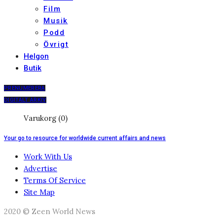
Film
Musik
Podd
Övrigt
Helgon
Butik
PRENUMERERA
DIGITALT ARKIV
Varukorg (0)
Your go to resource for worldwide current affairs and news
Work With Us
Advertise
Terms Of Service
Site Map
2020 © Zeen World News