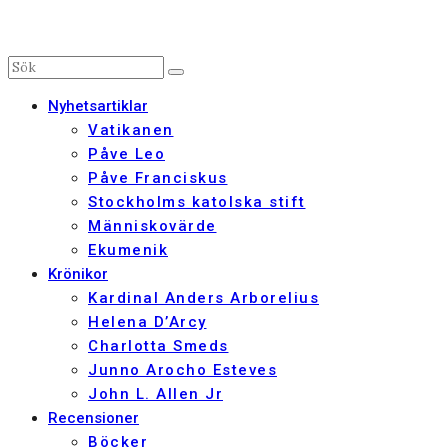
Nyhetsartiklar
Vatikanen
Påve Leo
Påve Franciskus
Stockholms katolska stift
Människovärde
Ekumenik
Krönikor
Kardinal Anders Arborelius
Helena D’Arcy
Charlotta Smeds
Junno Arocho Esteves
John L. Allen Jr
Recensioner
Böcker