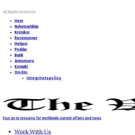
All Rights Reserved
Hem
Nyhetsartiklar
Krönikor
Recensioner
Helgon
Poddar
Butik
Annonsera
Kontakt
Om Km
Integritetspolicy
Your go to resource for worldwide current affairs and news
Work With Us