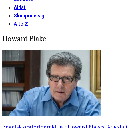
Äldst
Slumpmässig
A to Z
Howard Blake
Engelsk oratorieprakt när Howard Blakes Benedictu