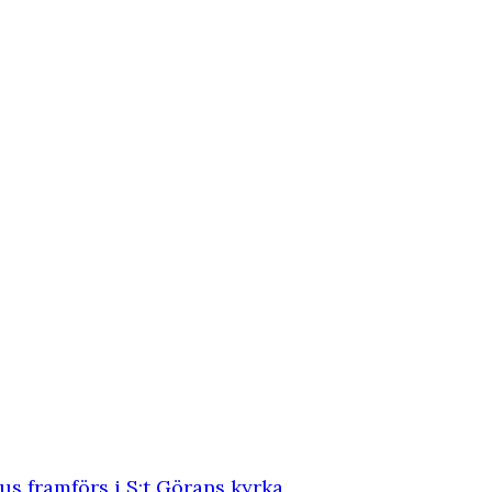
s framförs i S:t Görans kyrka