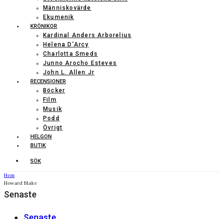
Människovärde
Ekumenik
KRÖNIKOR
Kardinal Anders Arborelius
Helena D’Arcy
Charlotta Smeds
Junno Arocho Esteves
John L. Allen Jr
RECENSIONER
Böcker
Film
Musik
Podd
Övrigt
HELGON
BUTIK
SÖK
Hem
Howard Blake
Senaste
Senaste