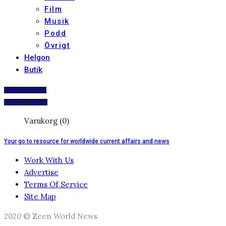
Film
Musik
Podd
Övrigt
Helgon
Butik
PRENUMERERA
DIGITALT ARKIV
Varukorg (0)
Your go to resource for worldwide current affairs and news
Work With Us
Advertise
Terms Of Service
Site Map
2020 © Zeen World News