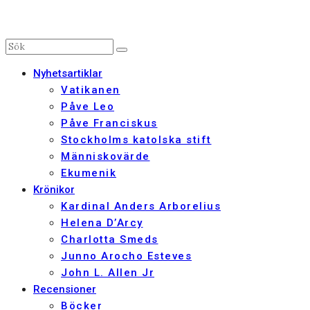
Nyhetsartiklar
Vatikanen
Påve Leo
Påve Franciskus
Stockholms katolska stift
Människovärde
Ekumenik
Krönikor
Kardinal Anders Arborelius
Helena D’Arcy
Charlotta Smeds
Junno Arocho Esteves
John L. Allen Jr
Recensioner
Böcker