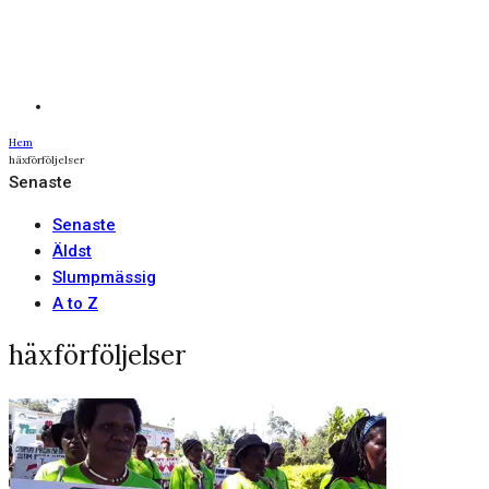
Hem
häxförföljelser
Senaste
Senaste
Äldst
Slumpmässig
A to Z
häxförföljelser