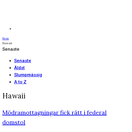
Hem
Hawaii
Senaste
Senaste
Äldst
Slumpmässig
A to Z
Hawaii
Mödramottagningar fick rätt i federal
domstol