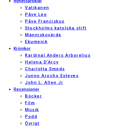
Nyhetsartiklar
Vatikanen
Påve Leo
Påve Franciskus
Stockholms katolska stift
Människovärde
Ekumenik
Krönikor
Kardinal Anders Arborelius
Helena D’Arcy
Charlotta Smeds
Junno Arocho Esteves
John L. Allen Jr
Recensioner
Böcker
Film
Musik
Podd
Övrigt