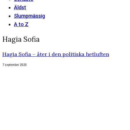
Äldst
Slumpmässig
A to Z
Hagia Sofia
Hagia Sofia – åter i den politiska hetluften
7 september 2020