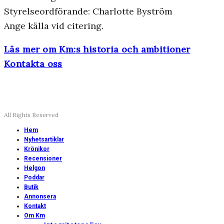
Styrelseordförande: Charlotte Byström
Ange källa vid citering.
Läs mer om Km:s historia och ambitioner
Kontakta oss
All Rights Reserved
Hem
Nyhetsartiklar
Krönikor
Recensioner
Helgon
Poddar
Butik
Annonsera
Kontakt
Om Km