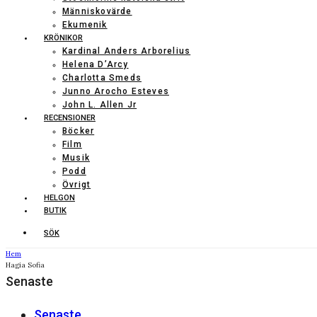
Människovärde
Ekumenik
KRÖNIKOR
Kardinal Anders Arborelius
Helena D’Arcy
Charlotta Smeds
Junno Arocho Esteves
John L. Allen Jr
RECENSIONER
Böcker
Film
Musik
Podd
Övrigt
HELGON
BUTIK
SÖK
Hem
Hagia Sofia
Senaste
Senaste