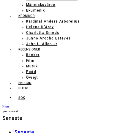
Människovärde
Ekumenik
KRÖNIKOR
Kardinal Anders Arborelius
Helena D’Arcy
Charlotta Smeds
Junno Arocho Esteves
John L. Allen Jr
RECENSIONER
Böcker
Film
Musik
Podd
Övrigt
HELGON
BUTIK
SÖK
Hem
guvernorat
Senaste
Senaste