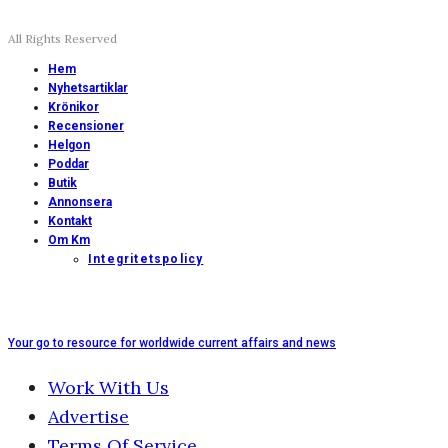
All Rights Reserved
Hem
Nyhetsartiklar
Krönikor
Recensioner
Helgon
Poddar
Butik
Annonsera
Kontakt
Om Km
Integritetspolicy
Your go to resource for worldwide current affairs and news
Work With Us
Advertise
Terms Of Service