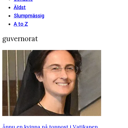
Äldst
Slumpmässig
A to Z
guvernorat
Ännu en kvinna på toppost i Vatikanen