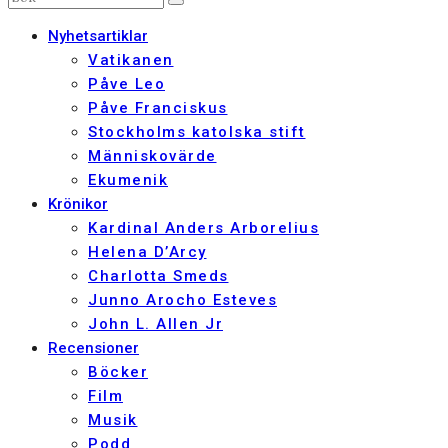
Nyhetsartiklar
Vatikanen
Påve Leo
Påve Franciskus
Stockholms katolska stift
Människovärde
Ekumenik
Krönikor
Kardinal Anders Arborelius
Helena D’Arcy
Charlotta Smeds
Junno Arocho Esteves
John L. Allen Jr
Recensioner
Böcker
Film
Musik
Podd