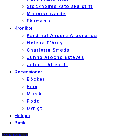
Stockholms katolska stift
Människovärde
Ekumenik
Krönikor
Kardinal Anders Arborelius
Helena D’Arcy
Charlotta Smeds
Junno Arocho Esteves
John L. Allen Jr
Recensioner
Böcker
Film
Musik
Podd
Övrigt
Helgon
Butik
PRENUMERERA