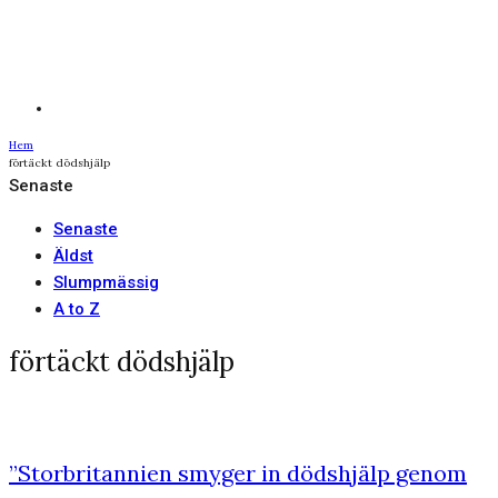
Hem
förtäckt dödshjälp
Senaste
Senaste
Äldst
Slumpmässig
A to Z
förtäckt dödshjälp
”Storbritannien smyger in dödshjälp genom