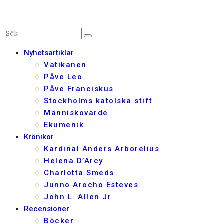
Nyhetsartiklar
Vatikanen
Påve Leo
Påve Franciskus
Stockholms katolska stift
Människovärde
Ekumenik
Krönikor
Kardinal Anders Arborelius
Helena D’Arcy
Charlotta Smeds
Junno Arocho Esteves
John L. Allen Jr
Recensioner
Böcker