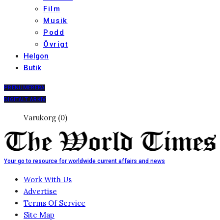
Film
Musik
Podd
Övrigt
Helgon
Butik
PRENUMERERA
DIGITALT ARKIV
Varukorg (0)
Your go to resource for worldwide current affairs and news
Work With Us
Advertise
Terms Of Service
Site Map