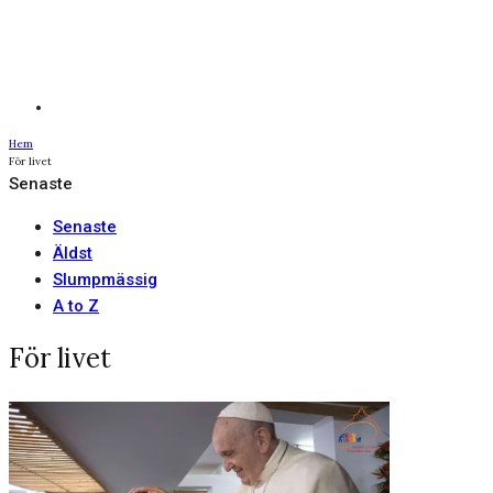
Hem
För livet
Senaste
Senaste
Äldst
Slumpmässig
A to Z
För livet