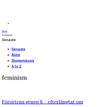
Hem
feminism
Senaste
Senaste
Äldst
Slumpmässig
A to Z
feminism
Förortens grupp 8 – efterlängtat om