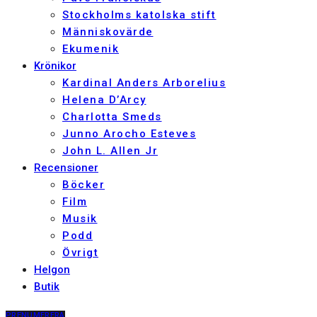
Stockholms katolska stift
Människovärde
Ekumenik
Krönikor
Kardinal Anders Arborelius
Helena D’Arcy
Charlotta Smeds
Junno Arocho Esteves
John L. Allen Jr
Recensioner
Böcker
Film
Musik
Podd
Övrigt
Helgon
Butik
PRENUMERERA