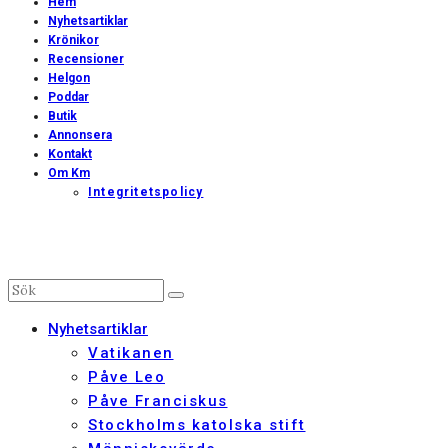
Hem
Nyhetsartiklar
Krönikor
Recensioner
Helgon
Poddar
Butik
Annonsera
Kontakt
Om Km
Integritetspolicy
Nyhetsartiklar
Vatikanen
Påve Leo
Påve Franciskus
Stockholms katolska stift