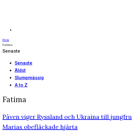
Hem
Fatima
Senaste
Senaste
Äldst
Slumpmässig
A to Z
Fatima
Påven viger Ryssland och Ukraina till jungfru
Marias obefläckade hjärta