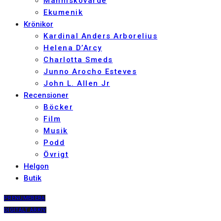
Människovärde
Ekumenik
Krönikor
Kardinal Anders Arborelius
Helena D’Arcy
Charlotta Smeds
Junno Arocho Esteves
John L. Allen Jr
Recensioner
Böcker
Film
Musik
Podd
Övrigt
Helgon
Butik
PRENUMERERA
DIGITALT ARKIV