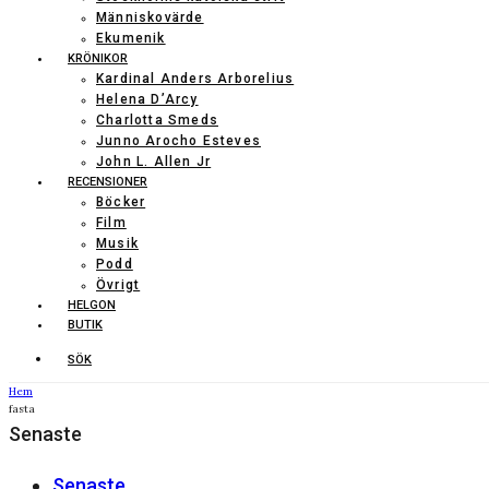
Människovärde
Ekumenik
KRÖNIKOR
Kardinal Anders Arborelius
Helena D’Arcy
Charlotta Smeds
Junno Arocho Esteves
John L. Allen Jr
RECENSIONER
Böcker
Film
Musik
Podd
Övrigt
HELGON
BUTIK
SÖK
Hem
fasta
Senaste
Senaste