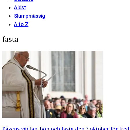
Äldst
Slumpmässig
A to Z
fasta
Påvens vädjan: bön och fasta den 7 oktober för fred