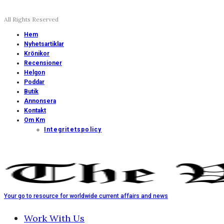
All Rights Reserved
Hem
Nyhetsartiklar
Krönikor
Recensioner
Helgon
Poddar
Butik
Annonsera
Kontakt
Om Km
Integritetspolicy
Your go to resource for worldwide current affairs and news
Work With Us