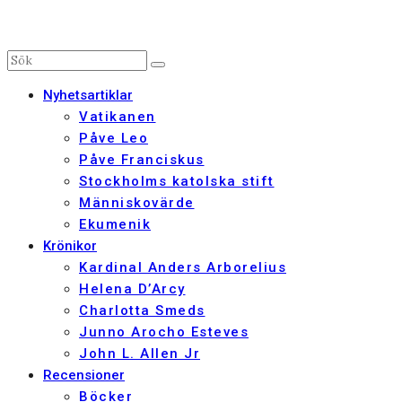
Nyhetsartiklar
Vatikanen
Påve Leo
Påve Franciskus
Stockholms katolska stift
Människovärde
Ekumenik
Krönikor
Kardinal Anders Arborelius
Helena D’Arcy
Charlotta Smeds
Junno Arocho Esteves
John L. Allen Jr
Recensioner
Böcker