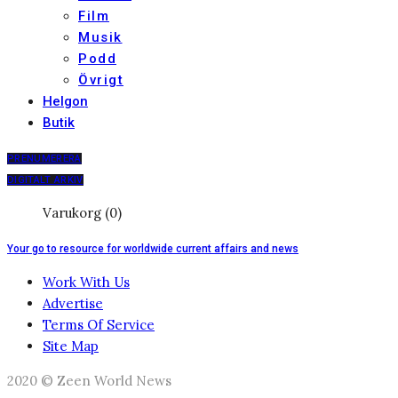
Film
Musik
Podd
Övrigt
Helgon
Butik
PRENUMERERA
DIGITALT ARKIV
Varukorg (0)
Your go to resource for worldwide current affairs and news
Work With Us
Advertise
Terms Of Service
Site Map
2020 © Zeen World News