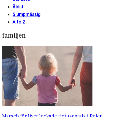
Äldst
Slumpmässig
A to Z
familjen
Marsch för livet lockade tiotusentals i Polen