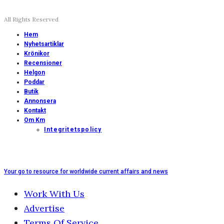
All Rights Reserved
Hem
Nyhetsartiklar
Krönikor
Recensioner
Helgon
Poddar
Butik
Annonsera
Kontakt
Om Km
Integritetspolicy
Your go to resource for worldwide current affairs and news
Work With Us
Advertise
Terms Of Service