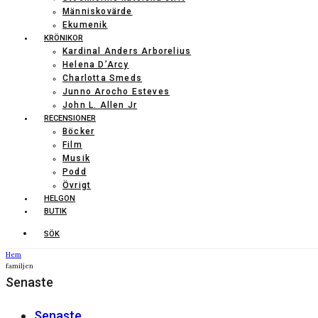
Människovärde
Ekumenik
KRÖNIKOR
Kardinal Anders Arborelius
Helena D’Arcy
Charlotta Smeds
Junno Arocho Esteves
John L. Allen Jr
RECENSIONER
Böcker
Film
Musik
Podd
Övrigt
HELGON
BUTIK
SÖK
Hem
familjen
Senaste
Senaste