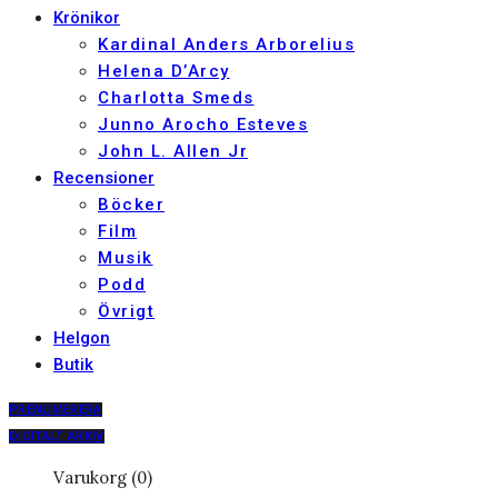
Krönikor
Kardinal Anders Arborelius
Helena D’Arcy
Charlotta Smeds
Junno Arocho Esteves
John L. Allen Jr
Recensioner
Böcker
Film
Musik
Podd
Övrigt
Helgon
Butik
PRENUMERERA
DIGITALT ARKIV
Varukorg (0)