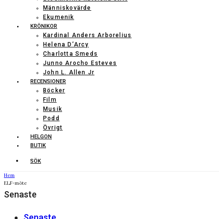
Människovärde
Ekumenik
KRÖNIKOR
Kardinal Anders Arborelius
Helena D’Arcy
Charlotta Smeds
Junno Arocho Esteves
John L. Allen Jr
RECENSIONER
Böcker
Film
Musik
Podd
Övrigt
HELGON
BUTIK
SÖK
Hem
ELF-möte
Senaste
Senaste