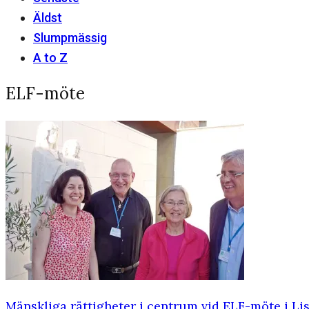
Äldst
Slumpmässig
A to Z
ELF-möte
Mänskliga rättigheter i centrum vid ELF-möte i Li