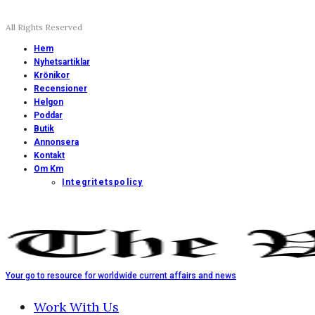
All Rights Reserved
Hem
Nyhetsartiklar
Krönikor
Recensioner
Helgon
Poddar
Butik
Annonsera
Kontakt
Om Km
Integritetspolicy
Your go to resource for worldwide current affairs and news
Work With Us