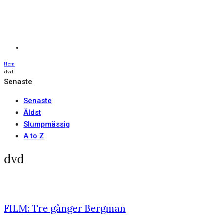
Hem
dvd
Senaste
Senaste
Äldst
Slumpmässig
A to Z
dvd
FILM: Tre gånger Bergman