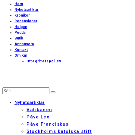
Hem
Nyhetsartiklar
Krönikor
Recensioner
Helgon
Poddar
Butik
Annonsera
Kontakt
Om Km
Integritetspolicy
Nyhetsartiklar
Vatikanen
Påve Leo
Påve Franciskus
Stockholms katolska stift