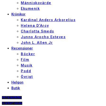
Människovärde
Ekumenik
Krönikor
Kardinal Anders Arborelius
Helena D’Arcy
Charlotta Smeds
Junno Arocho Esteves
John L. Allen Jr
Recensioner
Böcker
Film
Musik
Podd
Övrigt
Helgon
Butik
PRENUMERERA
DIGITALT ARKIV