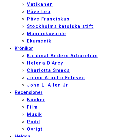
Vatikanen
Påve Leo
Påve Franciskus
Stockholms katolska stift
Människovärde
Ekumenik
Krönikor
Kardinal Anders Arborelius
Helena D’Arcy
Charlotta Smeds
Junno Arocho Esteves
John L. Allen Jr
Recensioner
Böcker
Film
Musik
Podd
Övrigt
Helgon