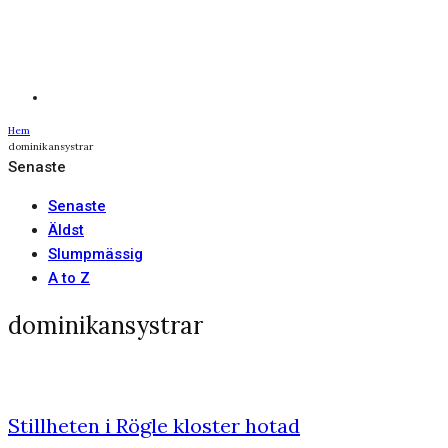
Hem
dominikansystrar
Senaste
Senaste
Äldst
Slumpmässig
A to Z
dominikansystrar
Stillheten i Rögle kloster hotad