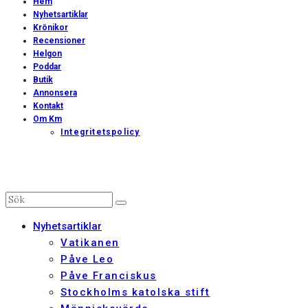
Hem
Nyhetsartiklar
Krönikor
Recensioner
Helgon
Poddar
Butik
Annonsera
Kontakt
Om Km
Integritetspolicy
Nyhetsartiklar
Vatikanen
Påve Leo
Påve Franciskus
Stockholms katolska stift