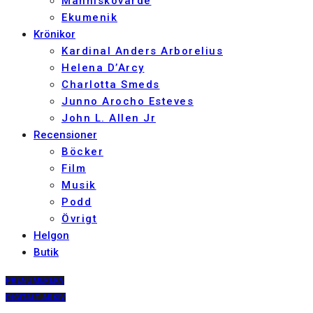
Människovärde
Ekumenik
Krönikor
Kardinal Anders Arborelius
Helena D’Arcy
Charlotta Smeds
Junno Arocho Esteves
John L. Allen Jr
Recensioner
Böcker
Film
Musik
Podd
Övrigt
Helgon
Butik
PRENUMERERA
DIGITALT ARKIV