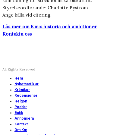
som tidning för Stockholms katolska stift.
Styrelseordförande: Charlotte Byström
Ange källa vid citering.
Läs mer om Km:s historia och ambitioner
Kontakta oss
All Rights Reserved
Hem
Nyhetsartiklar
Krönikor
Recensioner
Helgon
Poddar
Butik
Annonsera
Kontakt
Om Km