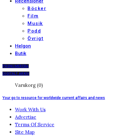
Recensioner
Böcker
Film
Musik
Podd
Övrigt
Helgon
Butik
PRENUMERERA
DIGITALT ARKIV
Varukorg (0)
Your go to resource for worldwide current affairs and news
Work With Us
Advertise
Terms Of Service
Site Map