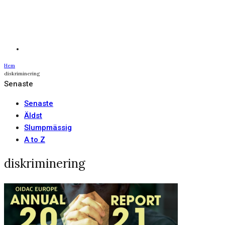
Hem
diskriminering
Senaste
Senaste
Äldst
Slumpmässig
A to Z
diskriminering